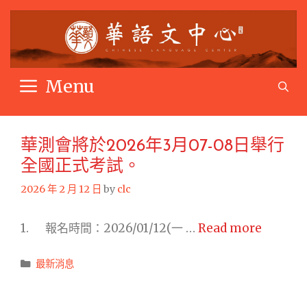
Skip
to
content
Menu
S
華測會將於2026年3月07-08日舉行
全國正式考試。
2026 年 2 月 12 日
by
clc
華
1. 報名時間：2026/01/12(一 …
Read more
測
會
Categories
最新消息
將
於