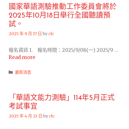
華
考
國家華語測驗推動工作委員會將於
語
試。
2025年10月18日舉行全國聽讀預
文
中
試。
心
2025 年 9 月 17 日
by
clc
開
設
報名資訊 1. 報名時間：2025/9/08(一) 2025/9 …
輔
國
Read more
導
家
課，
華
Categories
最新消息
歡
語
迎
測
本
驗
校
「華語文能力測驗」114年5月正式
推
外
考試事宜
動
籍
工
2025 年 4 月 23 日
by
clc
生
作
踴
委