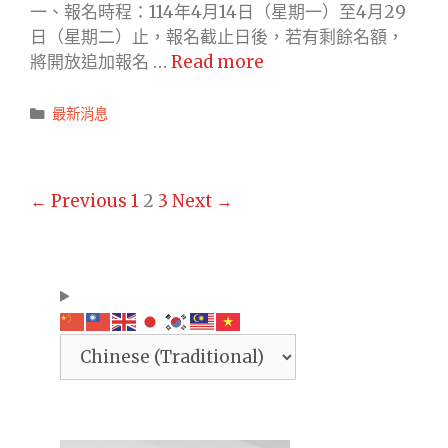
躍
一、報名時程：114年4月14日（星期一）至4月29
員
參
日（星期二）止，報名截止日後，若有剩餘名額，
會
與。
「華
將開放追加報名 …
Read more
將
語
於
文
Categories
最新消息
2025
能
年
力
10
測
Post
月
← Previous
1
2
3
Next →
驗」
navigation
18
114
日
年
舉
5
行
月
全
正
國
式
聽
考
讀
試
預
事