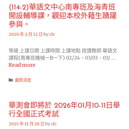
2026
(114-2)華語文中心南專班及海青班
年
開設輔導課，觀迎本校外籍生踴躍
3
月
參與。
07-
2026 年 2 月 12 日
by
clc
08
日
等級 上課日期 上課時間 上課地點 授課教師 華語文
舉
課程(南專班機械一B一下) 02/24、03/03、03/ …
行
(114-
Read more
全
2)
國
華
Categories
最新消息
正
語
式
文
考
中
試。
華測會即將於 2026年01月10-11日舉
心
行全國正式考試
南
專
2025 年 11 月 28 日
by
clc