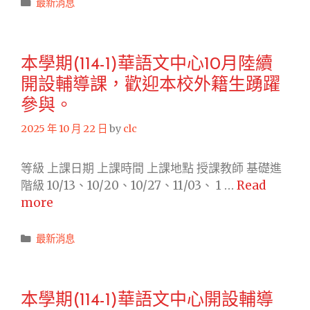
會
躍
Categories
最新消息
國
即
參
正
將
與。
式
於 2025
考
本學期(114-1)華語文中心10月陸續
年
試
開設輔導課，歡迎本校外籍生踴躍
12
月
參與。
13-
2025 年 10 月 22 日
by
clc
14
日
等級 上課日期 上課時間 上課地點 授課教師 基礎進
舉
階級 10/13、10/20、10/27、11/03、 1 …
Read
行
本
more
全
學
國
期
Categories
最新消息
正
(114-
式
1)
考
華
試。
本學期(114-1)華語文中心開設輔導
語