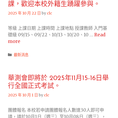
課，歡迎本校外籍生踴躍參與。
文
中
2025 年 10 月 22 日
by
clc
心
10
等級 上課日期 上課時間 上課地點 授課教師 入門基
月
礎級 09/15、09/22、10/13、10/20、10 …
Read
陸
本
more
續
學
開
期
Categories
最新消息
設
(114-
輔
1)
導
華
課，
華測會即將於 2025年11月15-16日舉
語
歡
行全國正式考試。
文
迎
中
2025 年 10 月 1 日
by
clc
本
心
校
開
團體報名 本校若申請團體報名人數達30人即可申
外
設
請，請於10月1日（週三）至10月08日（週三），
籍