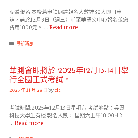
班
及
團體報名 本校若申請團體報名人數達30人即可申
海
請，請於12月3日（週三）前至華語文中心報名並繳
青
華
費用1000元。 …
Read more
班
測
開
會
Categories
最新消息
設
即
輔
將
導
於 2026
課，
華測會即將於 2025年12月13-14日舉
年
觀
行全國正式考試。
01
迎
月
2025 年 11 月 28 日
by
clc
本
10-
校
11
考試時間:2025年12月13日星期六 考試地點：吳鳳
外
日
科技大學生有樓 報名人數： 星期六上午10:00~12:
籍
舉
華
…
Read more
生
行
測
踴
全