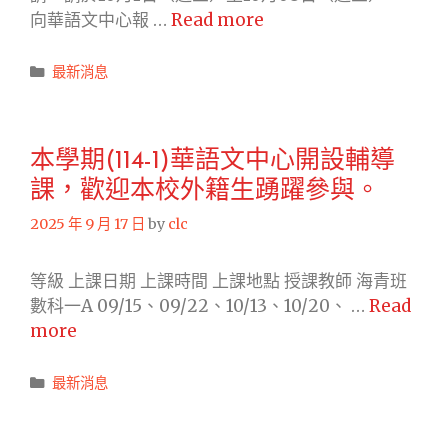
輔
華
向華語文中心報 …
Read more
生
導
測
踴
課，
會
躍
Categories
最新消息
歡
即
參
迎
將
與。
本
於 2025
校
本學期(114-1)華語文中心開設輔導
年
外
課，歡迎本校外籍生踴躍參與。
11
籍
月
2025 年 9 月 17 日
by
clc
生
15-
踴
16
等級 上課日期 上課時間 上課地點 授課教師 海青班
躍
日
數科一A 09/15、09/22、10/13、10/20、 …
Read
參
舉
本
more
與。
行
學
全
期
Categories
最新消息
國
(114-
正
1)
式