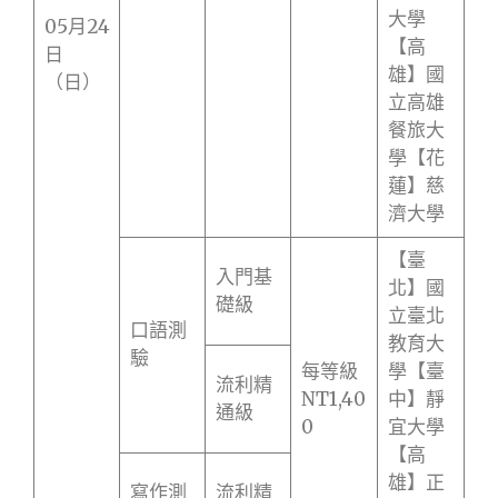
大學
05月24
【高
日
雄】國
（日）
立高雄
餐旅大
學【花
蓮】慈
濟大學
【臺
入門基
北】國
礎級
立臺北
口語測
教育大
驗
每等級
學【臺
流利精
NT1,40
中】靜
通級
0
宜大學
【高
雄】正
寫作測
流利精