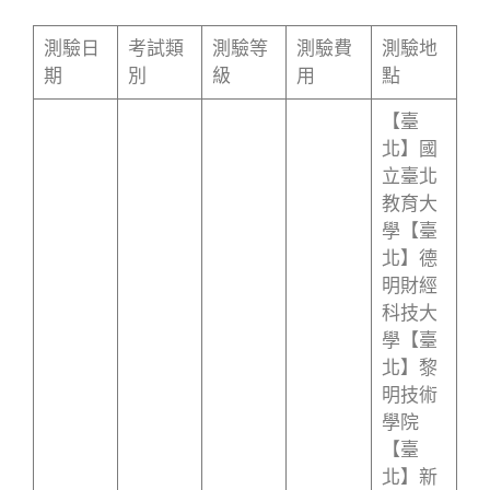
測驗日
考試類
測驗等
測驗費
測驗地
期
別
級
用
點
【臺
北】國
立臺北
教育大
學【臺
北】德
明財經
科技大
學【臺
北】黎
明技術
學院
【臺
北】新