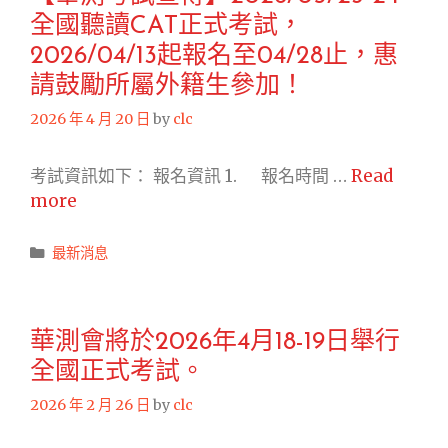
「華
能
全國聽讀CAT正式考試，
語
力
文
2026/04/13起報名至04/28止，惠
聽
能
請鼓勵所屬外籍生參加！
讀
力
後
2026 年 4 月 20 日
by
clc
測
測
驗」
考試資訊如下： 報名資訊 1. 報名時間 …
Read
定
【華
more
期
測
考
考
Categories
試
最新消息
試
日
宣
程
傳】
表
華測會將於2026年4月18-19日舉行
2026/05/23-
2026
全國正式考試。
24
TOCFL
全
Schedule
2026 年 2 月 26 日
by
clc
國
in