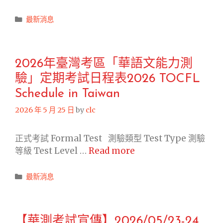
大
Categories
最新消息
一
之
華
語
2026年臺灣考區「華語文能力測
課
驗」定期考試日程表2026 TOCFL
於
Schedule in Taiwan
期
末
2026 年 5 月 25 日
by
clc
至
國
正式考試 Formal Test 測驗類型 Test Type 測驗
棟
2026
等級 Test Level …
Read more
樓
年
B207
臺
Categories
最新消息
進
灣
行
考
華
區
【華測考試宣傳】2026/05/23-24
語