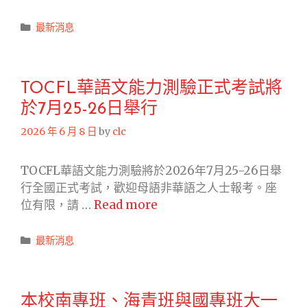
於
Categories
最新消息
8
月
08-
09
TOCFL華語文能力測驗正式考試將
日
於7月25-26日舉行
舉
2026 年 6 月 8 日
by
clc
行
TOCFL華語文能力測驗將於2026年7月25-26日舉
行全國正式考試，歡迎母語非華語之人士報考。座
TOCFL
位有限，請 …
Read more
華
語
Categories
最新消息
文
能
力
本校南專班、海青班與國專班大一