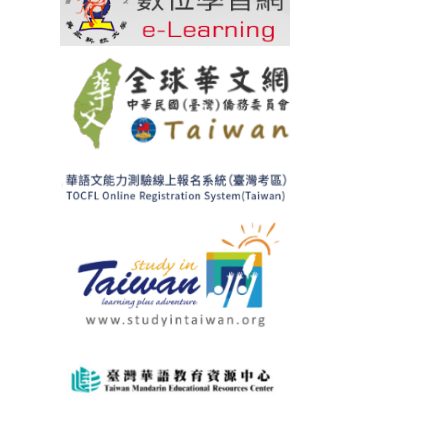
所
式
屬
考
外
試。
籍
生
參
加！