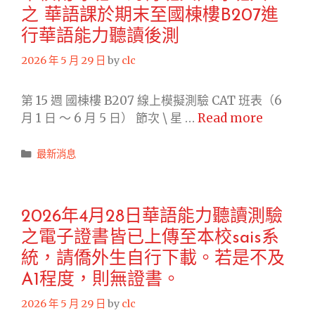
測
之 華語課於期末至國棟樓B207進
驗
正
行華語能力聽讀後測
式
2026 年 5 月 29 日
by
clc
考
試
第 15 週 國棟樓 B207 線上模擬測驗 CAT 班表（6
將
本
月 1 日 ～ 6 月 5 日） 節次 \ 星 …
Read more
於
校
7
南
Categories
最新消息
月
專
25-
班、
26
海
日
2026年4月28日華語能力聽讀測驗
青
舉
之電子證書皆已上傳至本校sais系
班
行
與
統，請僑外生自行下載。若是不及
國
A1程度，則無證書。
專
2026 年 5 月 29 日
by
clc
班