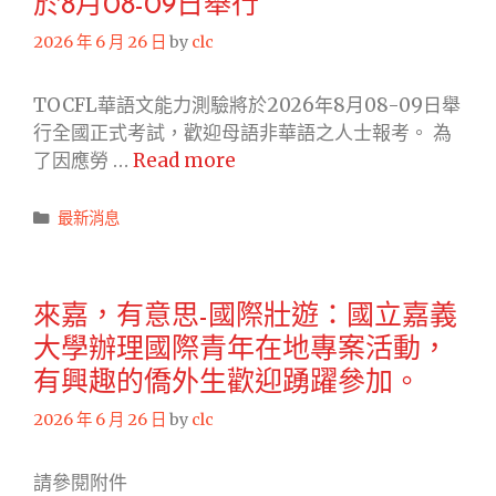
日
於8月08-09日舉行
輔
舉
導
2026 年 6 月 26 日
by
clc
行
班
TOCFL華語文能力測驗將於2026年8月08-09日舉
行全國正式考試，歡迎母語非華語之人士報考。 為
TOCFL
了因應勞 …
Read more
華
語
Categories
最新消息
文
能
力
來嘉，有意思-國際壯遊：國立嘉義
測
大學辦理國際青年在地專案活動，
驗
正
有興趣的僑外生歡迎踴躍參加。
式
2026 年 6 月 26 日
by
clc
考
試
請參閱附件
將