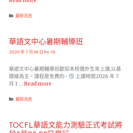
Read more
華
語
Categories
最新消息
文
能
力
華語文中心暑期輔導班
測
驗
2026 年 7 月 16 日
by
clc
正
式
華語文中心暑期輔導班歡迎本校僑外生來上課,以基
考
礎級為主。課程是免費的~
上課時間2026 年 7
試
華
月 1 …
Read more
將
語
於
文
Categories
最新消息
9
中
月
心
12-
暑
TOCFL華語文能力測驗正式考試將
13
期